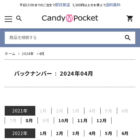
即日発送
送料無料
平日15:00までのご注文で
5,500円以上のお買上で
カテゴリーから探す
search
shopping_cart
ランキング
search
新着商品
ホーム
2024年
4月
ご利用ガイド
特定商取引法表示について
バックナンバー : 2024年04月
個人情報取り扱いについて
お問い合わせ
2021年
1月
2月
3月
4月
5月
6月
公式LINE
7月
8月
9月
10月
11月
12月
2022年
1月
2月
3月
4月
5月
6月
Instagram