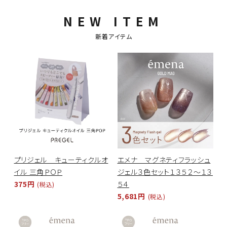
NEW ITEM
ACCOUNT MENU
ようこそ ゲスト 様
新着アイテム
meeting_room
person
ログイン
新規会員登録
プリジェル キューティクルオ
エメナ マグネティフラッシュ
イル 三角ＰＯＰ
ジェル３色セット１３５２～１３
375円
５４
(税込)
5,681円
(税込)