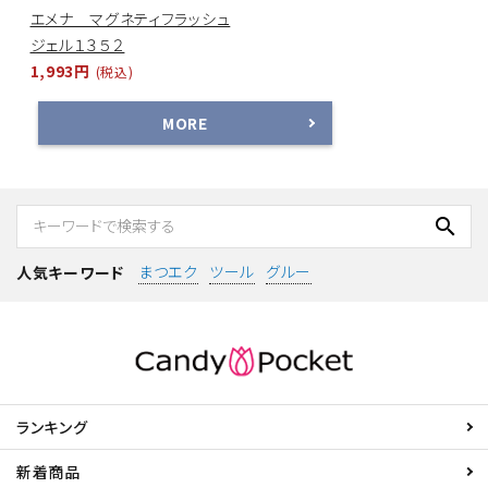
エメナ マグネティフラッシュ
ジェル１３５２
1,993円
(税込)
MORE
search
まつエク
ツール
グルー
人気キーワード
ランキング
新着商品