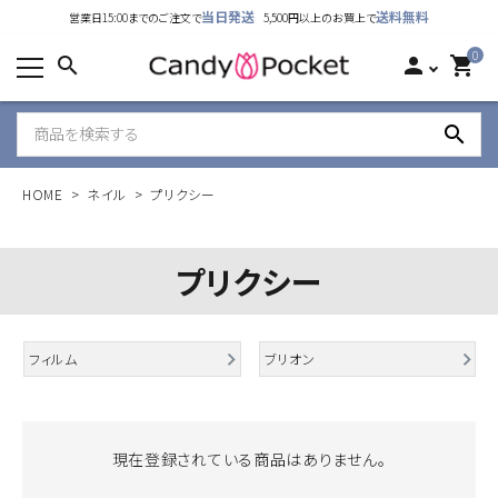
当日発送
送料無料
営業日15:00までのご注文で
5,500円以上のお買上で
カテゴリーから探す
0
search
person
shopping_cart
ランキング
search
新着商品
HOME
ネイル
プリクシー
ご利用ガイド
特定商取引法表示について
プリクシー
個人情報取り扱いについて
フィルム
ブリオン
お問い合わせ
公式LINE
現在登録されている商品はありません。
Instagram