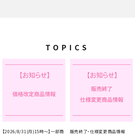
ACCOUNT MENU
ようこそ ゲスト 様
meeting_room
person
ログイン
新規会員登録
TOPICS
【2026/8/31(月)15時～】一部商
販売終了・仕様変更商品情報