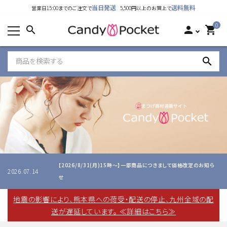
当日発送
送料無料
営業日15:00までのご注文で
5,500円以上のお買上で
カテゴリーから探す
0
search
person
shopping_cart
ランキング
search
新着商品
ご利用ガイド
特定商取引法表示について
個人情報取り扱いについて
【2026/8/31(月)15時～】一部商品につきまして価格改定のお知ら
お問い合わせ
2026.07.14
せ
公式LINE
地震の影響により、熊本県への荷受・配送の停止、九州全域の配
送が遅延しています。 ≪詳細はこちら≫
Instagram