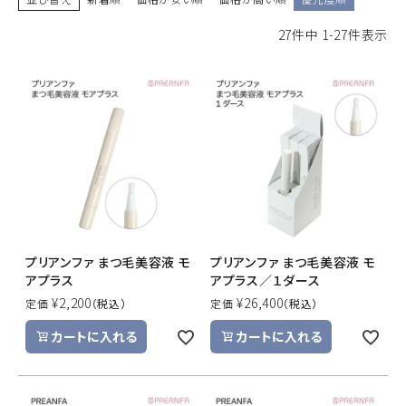
27
件中
1
-
27
件表示
ACCOUNT MENU
ようこそ ゲスト 様
meeting_room
person
ログイン
新規会員登録
プリアンファ まつ毛美容液 モ
プリアンファ まつ毛美容液 モ
アプラス
アプラス／１ダース
¥
2,200
¥
26,400
定価
定価
カートに入れる
カートに入れる