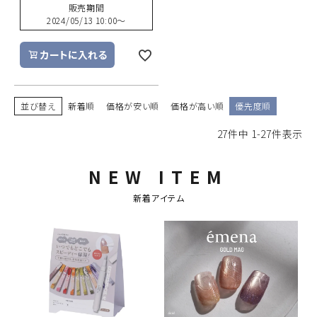
販売期間
2024/05/13 10:00
〜
カートに入れる
並び替え
新着順
価格が安い順
価格が高い順
優先度順
27
件中
1
-
27
件表示
NEW ITEM
新着アイテム