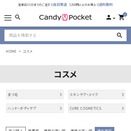
当日発送
送料無料
営業日15:00までのご注文で
5,500円以上のお買上で
カテゴリーから探す
0
search
person
shopping_cart
ランキング
search
新着商品
HOME
コスメ
ご利用ガイド
特定商取引法表示について
コスメ
個人情報取り扱いについて
まつ毛
スキンケア・メイク
お問い合わせ
ハンド・ボディケア
CURE COSMETICS
公式LINE
Instagram
並び替え
新着順
価格が安い順
価格が高い順
優先度順