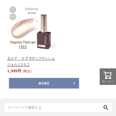
エメナ マグネティフラッシュ
ジェル１３５２
1,993円
(税込)
カートへ
MORE
search