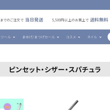
当日発送
送料無料
00までのご注文で
5,500円以上のお買上で
ツール
まゆげ/まつげカール
コスメ
ネイル
ームラッシュ
・アイシート
カール
ケア・メイク
ズシリーズ
フラットラッシュ
プレート・ホルダー
ワックス
ハンド・ボディケア
エメナシリーズ
ピンセット・シザー・スパチュラ
・ブラシ・ブロワー
ツール
グルー・リムーバー
その他
ネイルデコレーション