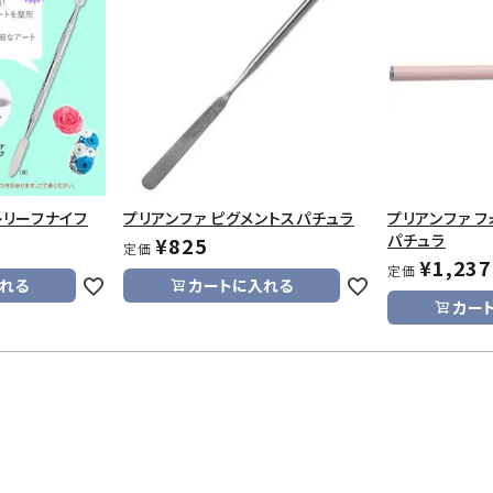
レリーフナイフ
プリアンファ ピグメントスパチュラ
プリアンファ 
パチュラ
¥
825
定価
¥
1,237
定価
れる
カートに入れる
カー