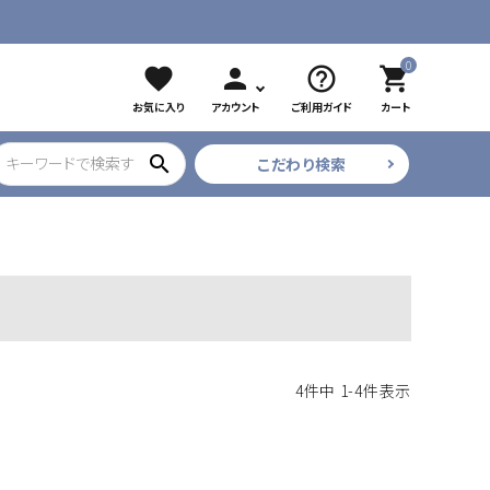
0
favorite
person
help_outline
shopping_cart
お気に入り
アカウント
ご利用ガイド
カート
search
こだわり検索
ブラック
ツイザー
CURE COSMETICS
プリアンファ
フレア・束
4
件中
1
-
4
件表示