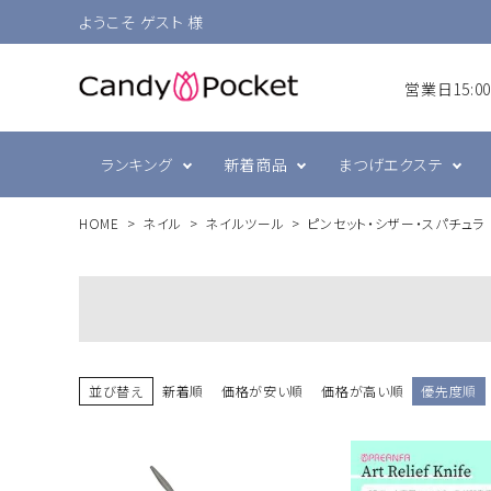
ようこそ ゲスト 様
営業日15:
ランキング
新着商品
まつげエクステ
HOME
ネイル
ネイルツール
ピンセット・シザー・スパチュラ
シングルラッシュ
前処理・グルー強化剤
ラヴァンクール・まゆげ
まつげ
プリジェル
ボリュ
テープ
まつげ
スキン
ミュー
ブラウン
衛生消毒関連
ジェルネイル技能検定
カラー
コーム
ネイル
並び替え
新着順
価格が安い順
価格が高い順
優先度順