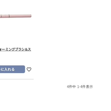
フォーミングブラシ＆ス
トに入れる
4
件中
1
-
4
件表示