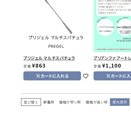
プリジェル マルチスパチュラ
プリアンファ アート
¥
863
¥
1,100
定価
定価
カートに入れる
カートに入
並び替え
新着順
価格が安い順
価格が高い順
優先度順