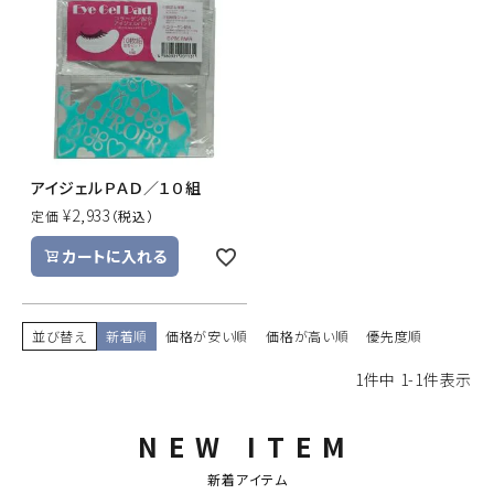
ACCOUNT MENU
ようこそ ゲスト 様
meeting_room
person
ログイン
新規会員登録
アイジェルＰＡＤ／１０組
¥
2,933
定価
カートに入れる
並び替え
新着順
価格が安い順
価格が高い順
優先度順
1
件中
1
-
1
件表示
NEW ITEM
新着アイテム