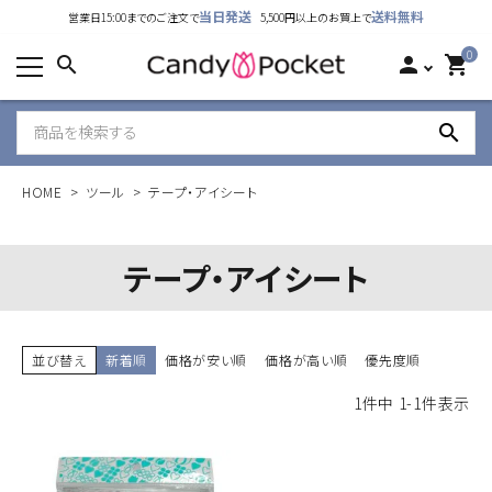
当日発送
送料無料
営業日15:00までのご注文で
5,500円以上のお買上で
カテゴリーから探す
0
search
person
shopping_cart
ランキング
search
新着商品
HOME
ツール
テープ・アイシート
ご利用ガイド
特定商取引法表示について
テープ・アイシート
個人情報取り扱いについて
並び替え
新着順
価格が安い順
価格が高い順
優先度順
お問い合わせ
1
件中
1
-
1
件表示
公式LINE
Instagram