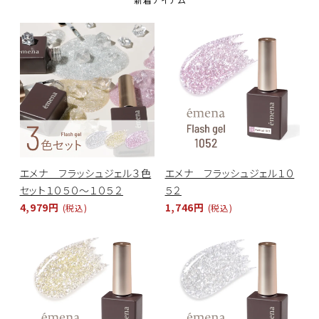
ACCOUNT MENU
ようこそ ゲスト 様
meeting_room
person
ログイン
新規会員登録
エメナ フラッシュジェル３色
エメナ フラッシュジェル１０
セット１０５０～１０５２
５２
4,979円
1,746円
(税込)
(税込)