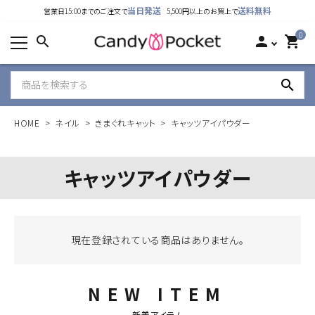
当日発送
送料無料
営業日15:00までのご注文で
5,500円以上のお買上で
カテゴリーから探す
0
search
person
shopping_cart
ランキング
search
新着商品
HOME
ネイル
きまぐれキャット
キャッツアイパウダー
ご利用ガイド
特定商取引法表示について
キャッツアイパウダー
個人情報取り扱いについて
お問い合わせ
現在登録されている商品はありません。
公式LINE
NEW ITEM
Instagram
新着アイテム