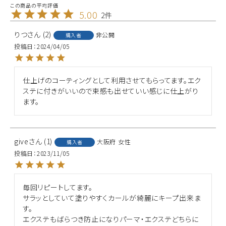
5.00
2
りつ
2
非公開
購入者
投稿日
2024/04/05
仕上げのコーティングとして利用させてもらってます。エク
ステに付きがいいので束感も出せていい感じに仕上がり
ます。
give
1
大阪府
女性
購入者
投稿日
2023/11/05
毎回リピートしてます。

サラッとしていて塗りやすくカールが綺麗にキープ出来ま
す。

エクステもばらつき防止になりパーマ・エクステどちらに