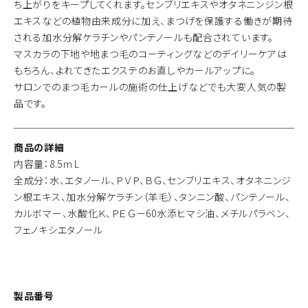
ち上がりをキープしてくれます。センブリエキスやオタネニンジン根
エキスなどの植物由来成分に加え、まつげを保護する働きが期待
される加水分解ケラチンやパンテノールも配合されています。
マスカラの下地や地まつ毛のコーティングなどのデイリーケアは
もちろん、よれてきたエクステのお直しやカールアップに。
サロンでのまつ毛カールの施術の仕上げなどでも大変人気の製
品です。
商品の詳細
内容量：8.5ｍL
全成分：水、エタノール、ＰＶＰ、ＢＧ、センブリエキス、オタネニンジ
ン根エキス、加水分解ケラチン（羊毛）、タンニン酸、パンテノール、
カルボマー、水酸化Ｋ、ＰＥＧ－60水添ヒマシ油、メチルパラベン、
フェノキシエタノール
製品番号