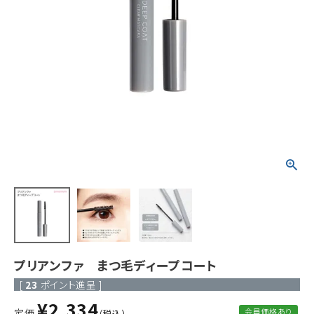
ACCOUNT MENU
ようこそ ゲスト 様
meeting_room
person
ログイン
新規会員登録
プリアンファ まつ毛ディープコート
[
23
ポイント進呈 ]
¥
2,334
定価
会員価格あり