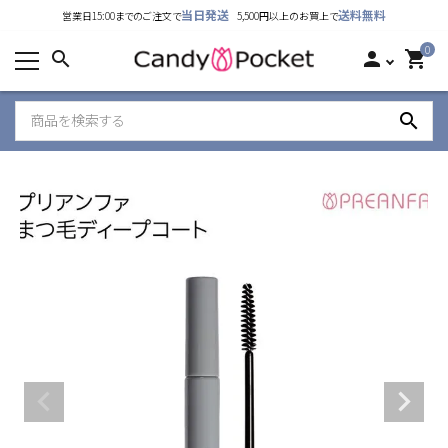
当日発送
送料無料
営業日15:00までのご注文で
5,500円以上のお買上で
カテゴリーから探す
0
search
person
shopping_cart
ランキング
search
新着商品
ご利用ガイド
特定商取引法表示について
個人情報取り扱いについて
お問い合わせ
公式LINE
Instagram