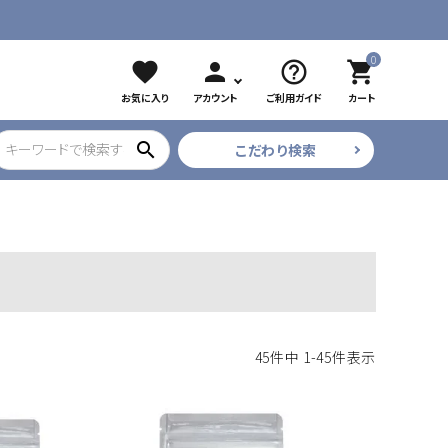
0
favorite
person
help_outline
shopping_cart
お気に入り
アカウント
ご利用ガイド
カート
search
こだわり検索
ブラック
ツイザー
CURE COSMETICS
プリアンファ
フレア・束
45
件中
1
-
45
件表示