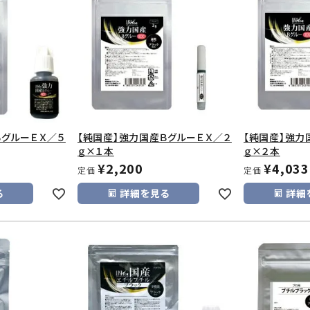
ＢグルーＥＸ／５
【純国産】強力国産ＢグルーＥＸ／２
【純国産】強力
ｇ×１本
ｇ×２本
¥
2,200
¥
4,033
定価
定価
る
詳細を見る
詳細