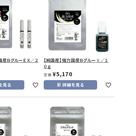
国産ＢグルーＥＸ／２
【純国産】強力国産ＢグルーⅡ／１
０ｇ
¥
5,170
定価
を見る
詳細を見る