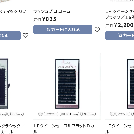
スティック リフ
ラッシュプロ コーム
ＬＰ クイーン
ブラック／１６
¥
825
定価
¥
2,200
定価
カートに入れる
れる
カー
ルクラシック／
ＬＰクイーンセーブルフラットＤカー
ＬＰクイーンセ
Ｄカール
ル
ル