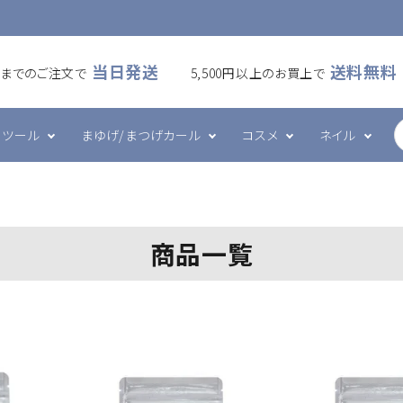
当日発送
送料無料
00までのご注文で
5,500円以上のお買上で
ツール
まゆげ/まつげカール
コスメ
ネイル
ームラッシュ
・アイシート
カール
ケア・メイク
ズシリーズ
フラットラッシュ
プレート・ホルダー
ワックス
ハンド・ボディケア
エメナシリーズ
商品一覧
・ブラシ・ブロワー
ツール
グルー・リムーバー
その他
ネイルデコレーション