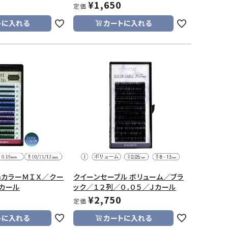
¥
1,650
定価
トに入れる
カートに入れる
ｓｈカラーＭＩＸ／クー
クイーンセーブル ボリューム／ブラ
カール
ック／１２列／０．０５／Ｊカール
¥
2,750
定価
トに入れる
カートに入れる