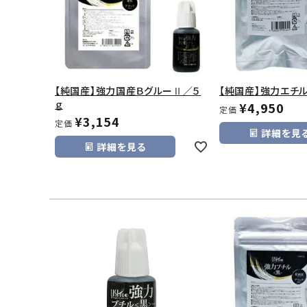
【純国産】強力国産ＢグルーⅡ／５
【純国産】強力エチ
ｇ
¥
4,950
定価
¥
3,154
定価
詳細を見
詳細を見る