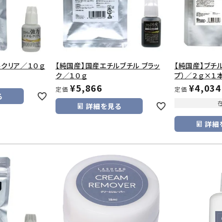
ルクリア／１０ｇ
【純国産】国産エチルブチル ブラッ
【純国産】ブチ
ク／１０ｇ
プ）／２ｇ×１
¥
5,866
¥
4,034
定価
定価
る
詳細を見る
詳細