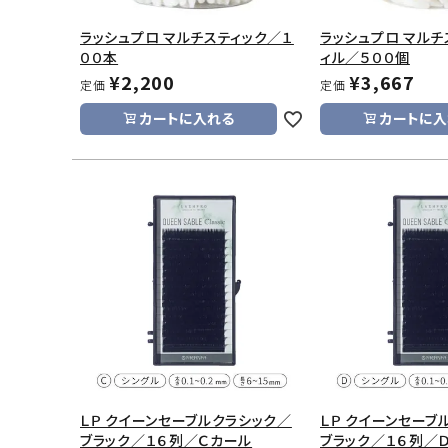
ラッシュプロ マルチスティック／１
ラッシュプロ マルチ
００本
ィル／５００個
¥
2,200
¥
3,667
定価
定価
カートに入れる
カートに入
ＬＰ クイーンセーブルクラシック／
ＬＰ クイーンセーブ
ブラック／１６列／Ｃカール
ブラック／１６列／