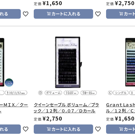
¥
1,650
¥
2,750
定価
定価
れる
カートに入れる
カー
ラーＭＩＸ／クー
クイーンセーブル ボリューム／ブラ
ＧｒａｎｔＬａ
ル
ック／１２列／０．０７／Ｄカール
ル／１２列／Ｃ
¥
2,750
¥
1,650
定価
定価
れる
カートに入れる
カー