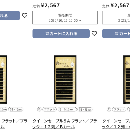
¥
2,567
¥
2,567
定価
定価
販売期間
れる
2023/10/16 10:00
〜
2023/1
カートに入れる
カー
 フラット／ブラ
クイーンセーブル５Ａ フラット／ブラ
クイーンセーブ
ール
ック／１２列／Ｂカール
ック／１２列／