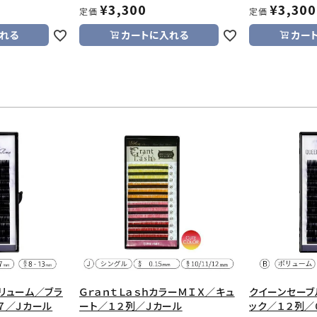
¥
3,300
¥
3,300
定価
定価
れる
カートに入れる
カー
リューム／ブラ
ＧｒａｎｔＬａｓｈカラーＭＩＸ／キュ
クイーンセーブ
７／Ｊカール
ート／１２列／Ｊカール
ック／１２列／