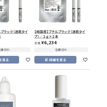
ルブラック（速乾タイ
【純国産】ブチルブラック（速乾タイ
本
プ）／２ｇ×２本
¥
6,234
定価
在庫切れ
在庫切れ
を見る
詳細を見る