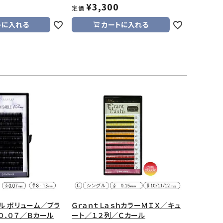
¥
3,300
定価
トに入れる
カートに入れる
ル ボリューム／ブラ
ＧｒａｎｔＬａｓｈカラーＭＩＸ／キュ
０．０７／Ｂカール
ート／１２列／Ｃカール