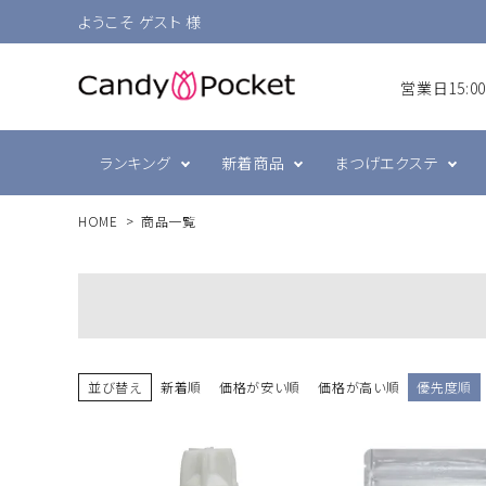
ようこそ ゲスト 様
営業日15:
ランキング
新着商品
まつげエクステ
HOME
商品一覧
シングルラッシュ
前処理・グルー強化剤
ラヴァンクール・まゆげ
まつげ
プリジェル
ボリュ
テープ
まつげ
スキン
ミュー
ブラウン
衛生消毒関連
ジェルネイル技能検定
カラー
コーム
ネイル
並び替え
新着順
価格が安い順
価格が高い順
優先度順