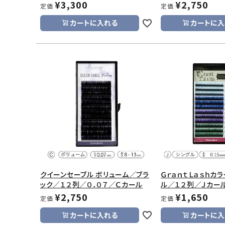
¥
3,300
¥
2,750
定価
定価
カートに入れる
カートに入
クイーンセーブル ボリューム／ブラ
ＧｒａｎｔＬａｓｈカ
ック／１２列／０．０７／Ｃカール
ル／１２列／Ｊカー
¥
2,750
¥
1,650
定価
定価
カートに入れる
カートに入