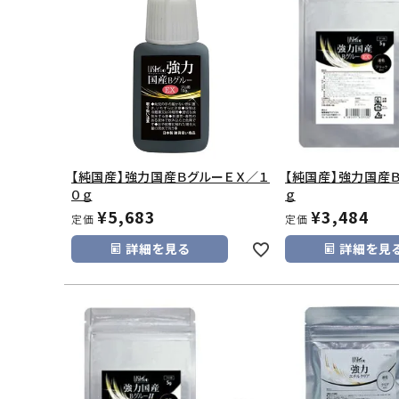
【純国産】強力国産ＢグルーＥＸ／１
【純国産】強力国産
０ｇ
ｇ
¥
5,683
¥
3,484
定価
定価
詳細を見る
詳細を見