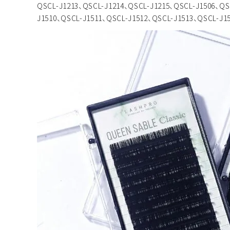
QSCL-J1213、QSCL-J1214、QSCL-J1215、QSCL-J1506、QS
J1510、QSCL-J1511、QSCL-J1512、QSCL-J1513、QSCL-J1