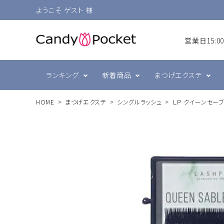
ようこそ ゲスト 様
営業日15:
ランキング
新着商品
まつげエクステ
HOME
まつげエクステ
シングルラッシュ
ＬＰ クイーンセー
シングルラッシュ
前処理・グルー強化剤
ラヴァンクール・まゆげ
まつげ
プリジェル
ボリュ
テープ
まつげ
スキン
ミュー
ブラウン
衛生消毒関連
ジェルネイル技能検定
カラー
コーム
ネイル