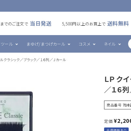
当日発送
送料無料
00までのご注文で
5,500円以上のお買上で
ツール
まゆげ/まつげカール
コスメ
ネイル
ブルクラシック／ブラック／１６列／Ｊカール
ームラッシュ
・アイシート
カール
ケア・メイク
ズシリーズ
フラットラッシュ
プレート・ホルダー
ワックス
ハンド・ボディケア
エメナシリーズ
ＬＰ ク
・ブラシ・ブロワー
ツール
グルー・リムーバー
その他
ネイルデコレーション
／１６列
商品番号
710
¥
2,20
定価
会員価格あり