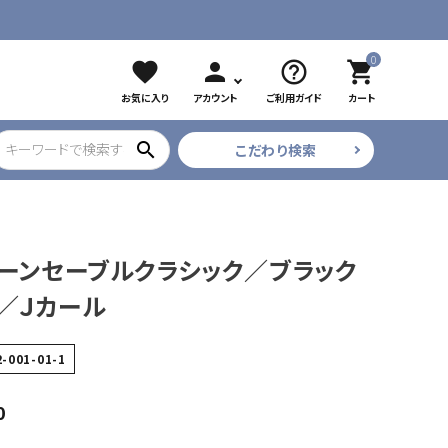
0
favorite
person
help_outline
shopping_cart
お気に入り
アカウント
ご利用ガイド
カート
search
こだわり検索
ブラック
ツイザー
CURE COSMETICS
プリアンファ
イーンセーブルクラシック／ブラック
フレア・束
／Ｊカール
2-001-01-1
0