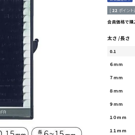
[
22
ポイント
会員価格で購
太さ
長さ
0.1
６ｍｍ
７ｍｍ
８ｍｍ
９ｍｍ
１０ｍｍ
１１ｍｍ