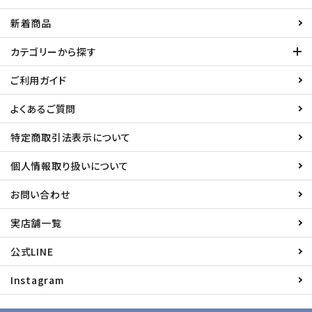
新着商品
カテゴリーから探す
ご利用ガイド
よくあるご質問
特定商取引法表示について
個人情報取り扱いについて
お問い合わせ
実店舗一覧
公式LINE
Instagram