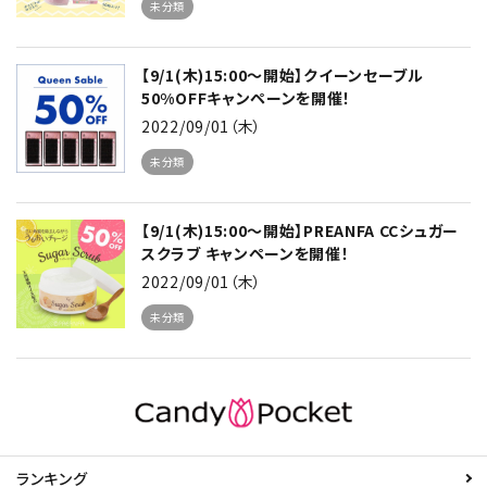
未分類
【9/1(木)15:00～開始】クイーンセーブル
50%OFFキャンペーンを開催！
2022/09/01（木）
未分類
【9/1(木)15:00～開始】PREANFA CCシュガー
スクラブ キャンペーンを開催！
2022/09/01（木）
未分類
ランキング