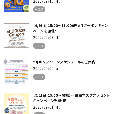
2022/09/15（木）
未分類
【9/9(金)15:00～】1,000円offクーポンキャン
ペーンを開催！
2022/09/08（木）
未分類
9月キャンペーンスケジュールのご案内
2022/09/02（金）
未分類
【9/2(金)15:00～開始】不織布マスクプレゼント
キャンペーンを開催！
2022/09/01（木）