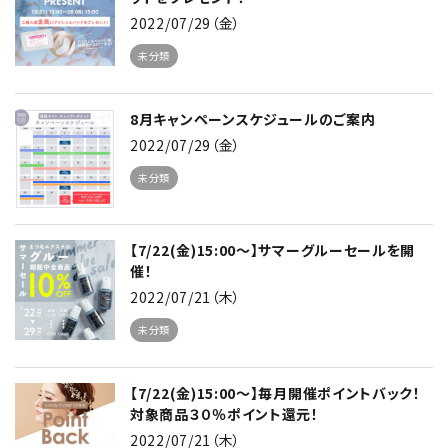
2022/07/29（金）
未分類
8月キャンペーンスケジュールのご案内
2022/07/29（金）
未分類
【7/22(金)15:00～】サマーグルーセールを開
催！
2022/07/21（木）
未分類
【7/22(金)15:00～】毎月開催ポイントバック！
対象商品３０％ポイント還元！
2022/07/21（木）