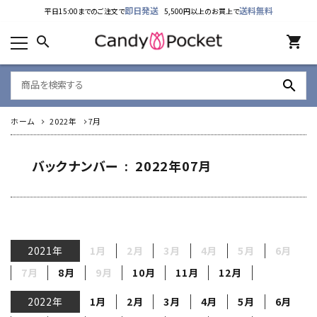
即日発送
送料無料
平日15:00までのご注文で
5,500円以上のお買上で
カテゴリーから探す
search
shopping_cart
ランキング
search
新着商品
ホーム
2022年
7月
ご利用ガイド
特定商取引法表示について
バックナンバー : 2022年07月
個人情報取り扱いについて
お問い合わせ
2021年
1月
2月
3月
4月
5月
6月
公式LINE
7月
8月
9月
10月
11月
12月
2022年
1月
2月
3月
4月
5月
6月
Instagram