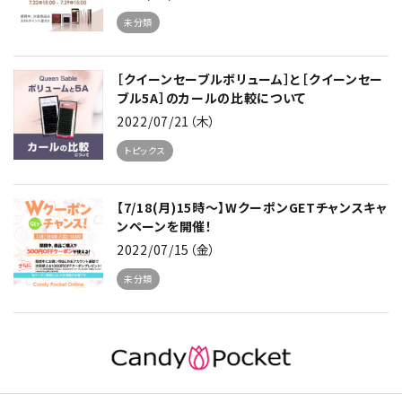
未分類
［クイーンセーブルボリューム］と［クイーンセー
ブル5A］のカールの比較について
2022/07/21（木）
トピックス
【7/18(月)15時～】WクーポンGETチャンスキャ
ンペーンを開催！
2022/07/15（金）
未分類