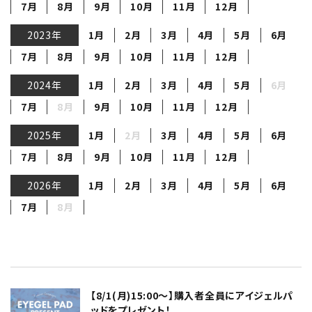
7月
8月
9月
10月
11月
12月
2023年
1月
2月
3月
4月
5月
6月
7月
8月
9月
10月
11月
12月
2024年
1月
2月
3月
4月
5月
6月
7月
8月
9月
10月
11月
12月
2025年
1月
2月
3月
4月
5月
6月
7月
8月
9月
10月
11月
12月
2026年
1月
2月
3月
4月
5月
6月
7月
8月
【8/1(月)15:00～】購入者全員にアイジェルパ
ッドをプレゼント！