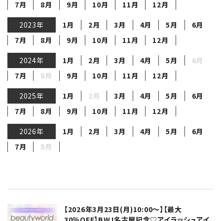
7月
8月
9月
10月
11月
12月
2023年
1月
2月
3月
4月
5月
6月
7月
8月
9月
10月
11月
12月
2024年
1月
2月
3月
4月
5月
6月
7月
8月
9月
10月
11月
12月
2025年
1月
2月
3月
4月
5月
6月
7月
8月
9月
10月
11月
12月
2026年
1月
2月
3月
4月
5月
6月
7月
8月
【2026年3月23日(月)10:00～】【最大
30％OFF】BWJ名古屋記念♡アイラッシュアイ