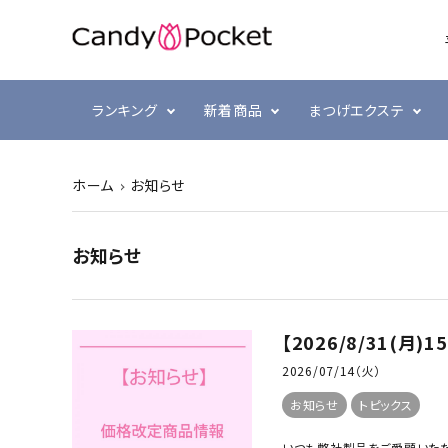
ランキング
新着商品
まつげエクステ
ホーム
お知らせ
シングルラッシュ
前処理・グルー強化剤
ラヴァンクール・まゆげ
まつ毛
プリジェル
ボリュ
テープ
まつげ
スキン
ミュー
お知らせ
ブラウン
衛生消毒関連
プリアンファ
カラー
コーム
ジェル
【2026/8/31(
2026/07/14（火）
お知らせ
トピックス
いつも弊社製品をご愛顧いただ