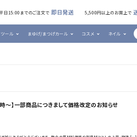
即日発送
平日15:00までのご注文で
5,500円以上のお買上で
ツール
まゆげ/まつげカール
コスメ
ネイル
ームラッシュ
・アイシート
カール
ケア・メイク
ズシリーズ
フラットラッシュ
プレート・ホルダー
ワックス
ハンド・ボディケア
エメナシリーズ
・ブラシ・ブロワー
ネイル技能検定
グルー・リムーバー
その他
ネイルツール
月)15時～】一部商品につきまして価格改定のお知らせ
き誠にありがとうございます。 昨今の原材料価格や副資材コストの上昇・物流 […]