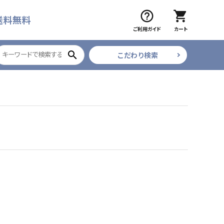
help_outline
shopping_cart
送料無料
ご利用ガイド
カート
search
こだわり検索
ブラック
ツイザー
CURE COSMETICS
ベティジェルR
フレア・束
ネイルデコレーション