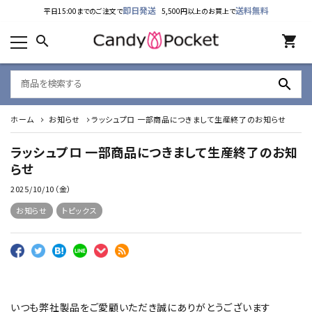
即日発送
送料無料
平日15:00までのご注文で
5,500円以上のお買上で
カテゴリーから探す
search
shopping_cart
ランキング
search
新着商品
ホーム
お知らせ
ラッシュプロ 一部商品につきまして生産終了のお知らせ
ご利用ガイド
ラッシュプロ 一部商品につきまして生産終了のお知
特定商取引法表示について
らせ
2025/10/10（金）
個人情報取り扱いについて
お知らせ
トピックス
お問い合わせ
公式LINE
Instagram
いつも弊社製品をご愛顧いただき誠にありがとうございます