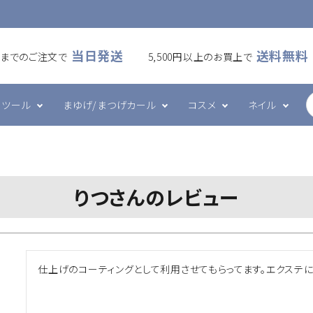
当日発送
送料無料
00までのご注文で
5,500円以上のお買上で
ツール
まゆげ/まつげカール
コスメ
ネイル
ームラッシュ
・アイシート
カール
ケア・メイク
ズシリーズ
フラットラッシュ
プレート・ホルダー
ワックス
ハンド・ボディケア
エメナシリーズ
りつさんのレビュー
・ブラシ・ブロワー
ツール
グルー・リムーバー
その他
ネイルデコレーション
仕上げのコーティングとして利用させてもらってます。エクステ