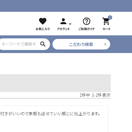
0
favorite
person
help_outline
shopping_cart
お気に入り
アカウント
ご利用ガイド
カート
search
こだわり検索
ブラック
ツイザー
CURE COSMETICS
プリアンファ
フレア・束
2
件中
1
-
2
件表示
に付きがいいので束感も出せていい感じに仕上がります。