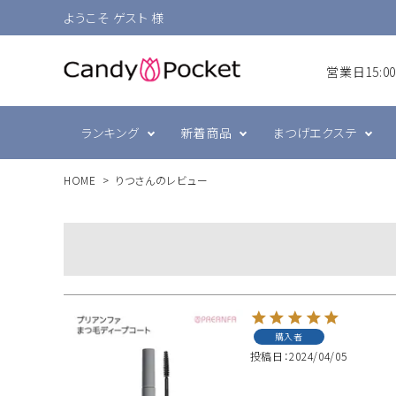
ようこそ ゲスト 様
営業日15:
ランキング
新着商品
まつげエクステ
HOME
りつさんのレビュー
シングルラッシュ
前処理・グルー強化剤
ラヴァンクール・まゆげ
まつげ
プリジェル
ボリュ
テープ
まつげ
スキン
ミュー
ブラウン
衛生消毒関連
ジェルネイル技能検定
カラー
コーム
ネイル
購入者
投稿日
2024/04/05