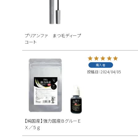
プリアンファ まつ毛ディープ
コート
購入者
投稿日
2024/04/05
【純国産】強力国産ＢグルーＥ
Ｘ／５ｇ