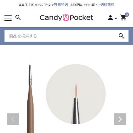
当日発送
送料無料
営業日15:00までのご注文で
5,500円以上のお買上で
カテゴリーから探す
0
search
person
shopping_cart
ランキング
search
新着商品
ご利用ガイド
特定商取引法表示について
個人情報取り扱いについて
お問い合わせ
公式LINE
Instagram