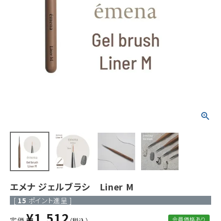
ACCOUNT MENU
ようこそ ゲスト 様
meeting_room
person
ログイン
新規会員登録
エメナ ジェルブラシ Liner M
[
15
ポイント進呈 ]
¥
1,512
定価
会員価格あり