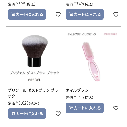
¥
825
¥
742
定価
定価
カートに入れる
カートに入れる
プリジェル ダストブラシ ブラ
ネイルブラシ
ック
¥
247
定価
¥
1,025
定価
カートに入れる
カートに入れる