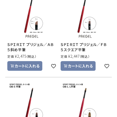
ACCOUNT MENU
ようこそ ゲスト 様
meeting_room
person
ログイン
新規会員登録
ＳＰＩＲＩＴ プリジェル／ＡＢ
ＳＰＩＲＩＴ プリジェル／ＦＢ
５斜め平筆
５スクエア平筆
¥
2,475
¥
2,447
定価
定価
カートに入れる
カートに入れる