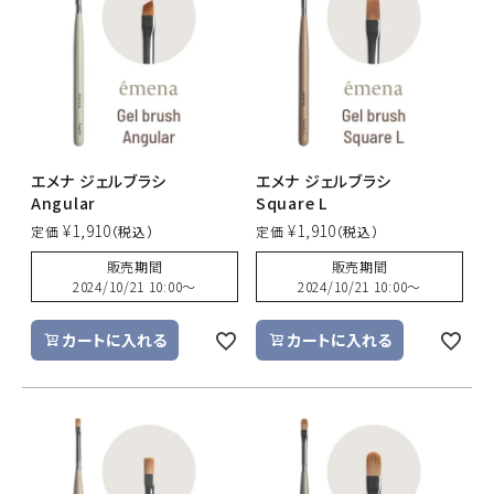
エメナ ジェルブラシ
エメナ ジェルブラシ
Angular
Square L
¥
1,910
¥
1,910
定価
定価
販売期間
販売期間
2024/10/21 10:00
〜
2024/10/21 10:00
〜
カートに入れる
カートに入れる