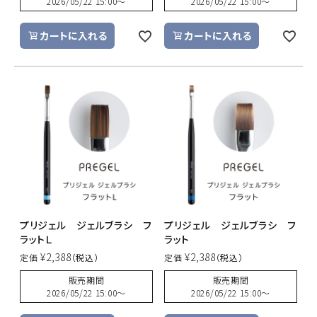
2026/05/22 15:00
〜
2026/05/22 15:00
〜
カートに入れる
カートに入れる
プリジェル ジェルブラシ フ
プリジェル ジェルブラシ フ
ラットＬ
ラット
¥
2,388
¥
2,388
定価
定価
販売期間
販売期間
2026/05/22 15:00
〜
2026/05/22 15:00
〜