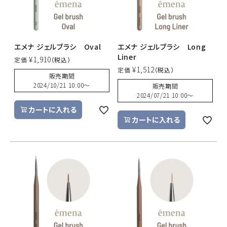
エメナ ジェルブラシ Oval
エメナ ジェルブラシ Long
Liner
¥
1,910
定価
¥
1,512
定価
販売期間
2024/10/21 10:00
〜
販売期間
2024/07/21 10:00
〜
カートに入れる
カートに入れる