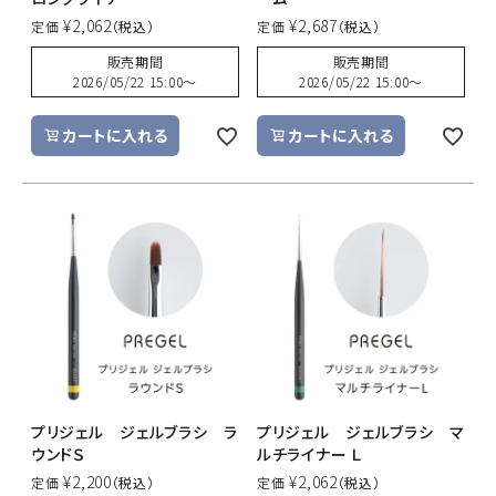
¥
2,062
¥
2,687
定価
定価
販売期間
販売期間
2026/05/22 15:00
〜
2026/05/22 15:00
〜
カートに入れる
カートに入れる
プリジェル ジェルブラシ ラ
プリジェル ジェルブラシ マ
ウンドＳ
ルチライナー Ｌ
¥
2,200
¥
2,062
定価
定価