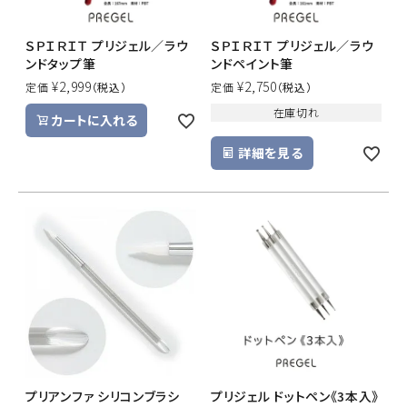
ＳＰＩＲＩＴ プリジェル／ラウ
ＳＰＩＲＩＴ プリジェル／ラウ
ンドタップ筆
ンドペイント筆
¥
2,999
¥
2,750
定価
定価
在庫切れ
カートに入れる
詳細を見る
プリアンファ シリコンブラシ
プリジェル ドットペン《3本入》