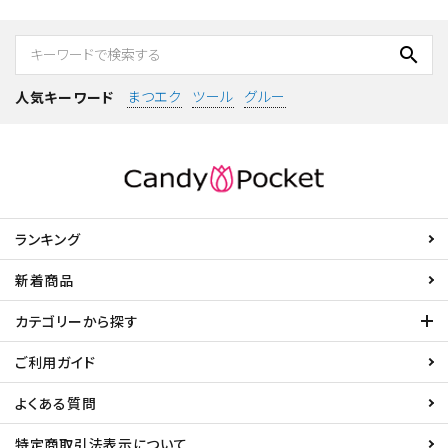
search
まつエク
ツール
グルー
人気キーワード
ランキング
新着商品
カテゴリーから探す
ご利用ガイド
よくある質問
特定商取引法表示について