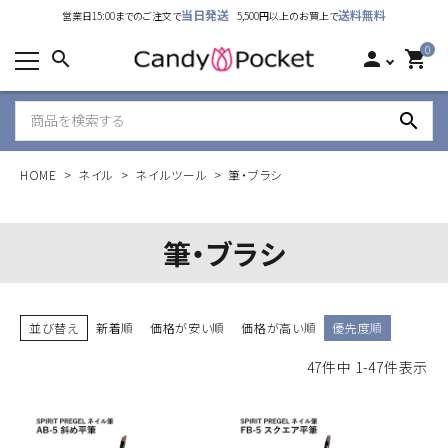
当日発送
送料無料
営業日15:00までのご注文で
5,500円以上のお買上で
カテゴリーから探す
0
search
person
shopping_cart
ランキング
search
新着商品
HOME
ネイル
ネイルツール
筆・ブラシ
ご利用ガイド
特定商取引法表示について
筆・ブラシ
個人情報取り扱いについて
並び替え
新着順
価格が安い順
価格が高い順
優先度順
お問い合わせ
47
件中
1
-
47
件表示
公式LINE
Instagram