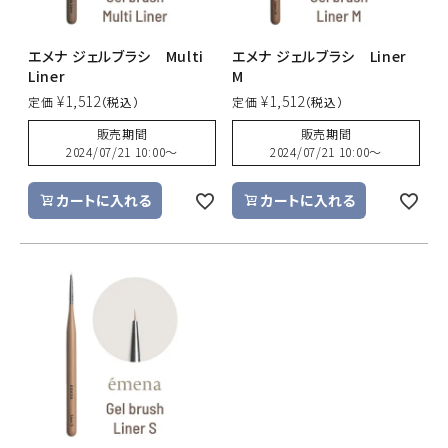
エメナ ジェルブラシ Multi
エメナ ジェルブラシ Liner
Liner
M
¥
1,512
¥
1,512
定価
定価
販売期間
販売期間
2024/07/21 10:00
〜
2024/07/21 10:00
〜
カートに入れる
カートに入れる