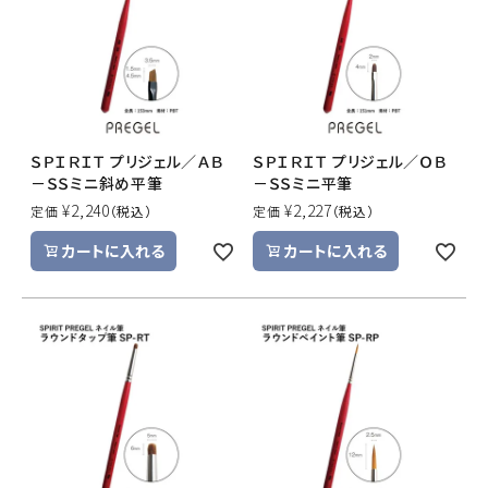
ＳＰＩＲＩＴ プリジェル／ＡＢ
ＳＰＩＲＩＴ プリジェル／ＯＢ
－ＳＳミニ斜め平筆
－ＳＳミニ平筆
¥
2,240
¥
2,227
定価
定価
カートに入れる
カートに入れる