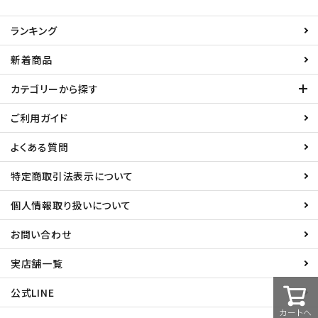
ACCOUNT MENU
ランキング
ようこそ ゲスト 様
新着商品
カテゴリーから探す
meeting_room
person
ログイン
新規会員登録
ご利用ガイド
よくある質問
特定商取引法表示について
個人情報取り扱いについて
お問い合わせ
実店舗一覧
公式LINE
カートへ