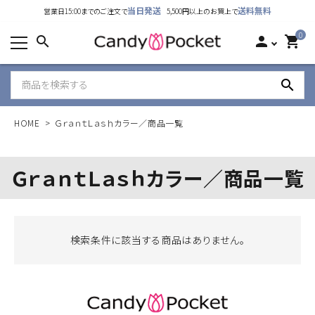
当日発送
送料無料
営業日15:00までのご注文で
5,500円以上のお買上で
カテゴリーから探す
0
search
person
shopping_cart
ランキング
search
新着商品
HOME
ＧｒａｎｔＬａｓｈカラー／商品一覧
ご利用ガイド
特定商取引法表示について
ＧｒａｎｔＬａｓｈカラー／商品一覧
個人情報取り扱いについて
お問い合わせ
検索条件に該当する商品はありません。
公式LINE
Instagram