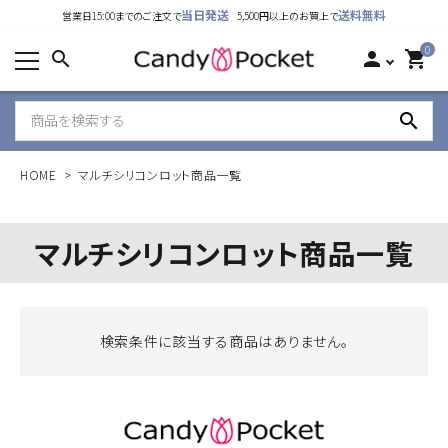
当日発送
送料無料
営業日15:00までのご注文で
5,500円以上のお買上で
カテゴリーから探す
0
search
person
shopping_cart
ランキング
search
新着商品
HOME
マルチシリコンロット商品一覧
ご利用ガイド
特定商取引法表示について
マルチシリコンロット商品一覧
個人情報取り扱いについて
お問い合わせ
検索条件に該当する商品はありません。
公式LINE
Instagram