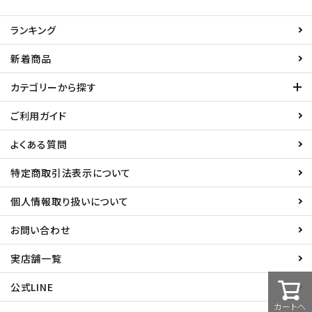
ACCOUNT MENU
ランキング
ようこそ ゲスト 様
新着商品
カテゴリーから探す
meeting_room
person
ログイン
新規会員登録
ご利用ガイド
よくある質問
特定商取引法表示について
個人情報取り扱いについて
お問い合わせ
実店舗一覧
公式LINE
カートへ