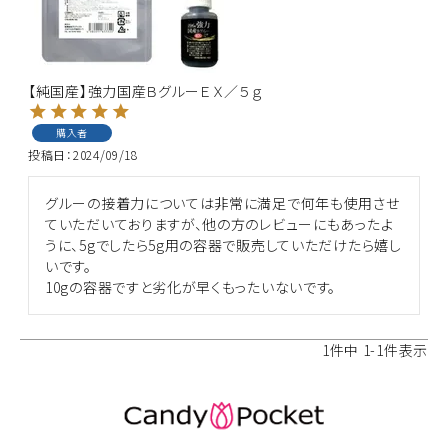
ACCOUNT MENU
ようこそ ゲスト 様
【純国産】強力国産ＢグルーＥＸ／５ｇ
購入者
meeting_room
person
ログイン
新規会員登録
投稿日
2024/09/18
グルーの接着力については非常に満足で何年も使用させ
ていただいておりますが、他の方のレビューにもあったよ
うに、5gでしたら5g用の容器で販売していただけたら嬉し
いです。

10gの容器ですと劣化が早くもったいないです。
1
件中
1
-
1
件表示