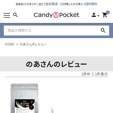
当日発送
送料無料
営業日15:00までのご注文で
5,500円以上のお買上で
カテゴリーから探す
0
search
person
shopping_cart
ランキング
search
新着商品
HOME
のあさんのレビュー
ご利用ガイド
特定商取引法表示について
のあさんのレビュー
個人情報取り扱いについて
1
件中
1
-
1
件表示
お問い合わせ
公式LINE
Instagram