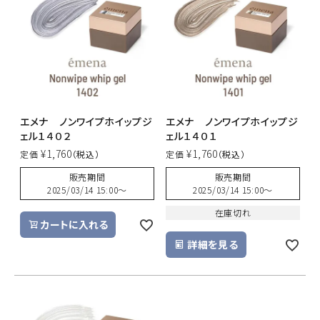
ACCOUNT MENU
ようこそ ゲスト 様
meeting_room
person
ログイン
新規会員登録
エメナ ノンワイプホイップジ
エメナ ノンワイプホイップジ
ェル１４０２
ェル１４０１
¥
1,760
¥
1,760
定価
定価
販売期間
販売期間
2025/03/14 15:00
〜
2025/03/14 15:00
〜
在庫切れ
カートに入れる
詳細を見る