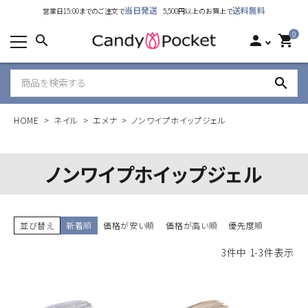
当日発送
送料無料
営業日15:00までのご注文で
5,500円以上のお買上で
カテゴリーから探す
0
search
person
shopping_cart
ランキング
search
新着商品
HOME
ネイル
エメナ
ノンワイプホイップジェル
ご利用ガイド
特定商取引法表示について
ノンワイプホイップジェル
個人情報取り扱いについて
並び替え
新着順
価格が安い順
価格が高い順
優先度順
お問い合わせ
3
件中
1
-
3
件表示
公式LINE
Instagram