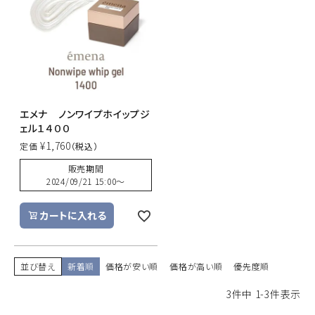
エメナ ノンワイプホイップジ
ェル１４００
¥
1,760
定価
販売期間
2024/09/21 15:00
〜
カートに入れる
並び替え
新着順
価格が安い順
価格が高い順
優先度順
3
件中
1
-
3
件表示