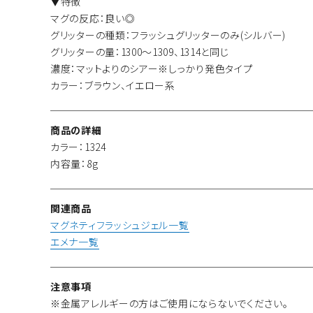
▼特徴
マグの反応：良い◎
グリッターの種類：フラッシュグリッターのみ(シルバー)
グリッターの量：1300～1309、1314と同じ
濃度：マットよりのシアー※しっかり発色タイプ
カラー：ブラウン、イエロー系
商品の詳細
カラー：1324
内容量：8g
関連商品
マグネティフラッシュジェル一覧
エメナ一覧
注意事項
※金属アレルギーの方はご使用にならないでください。