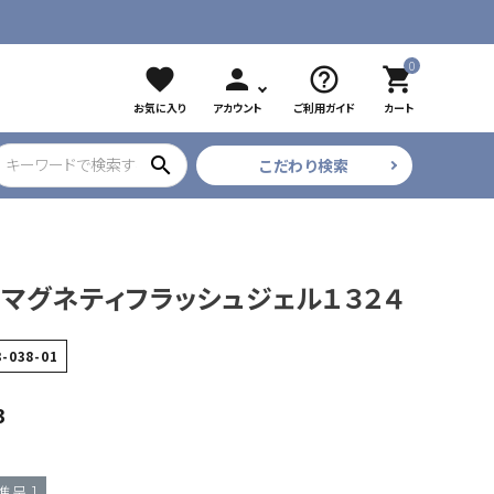
0
favorite
person
help_outline
shopping_cart
お気に入り
アカウント
ご利用ガイド
カート
search
こだわり検索
ブラック
ツイザー
CURE COSMETICS
プリアンファ
マグネティフラッシュジェル１３２４
フレア・束
3-038-01
3
進呈 ]