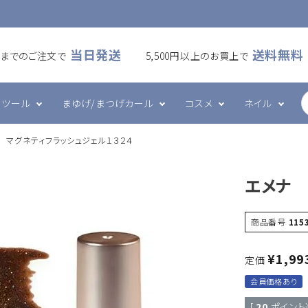
当日発送
送料無料
00までのご注文で
5,500円以上のお買上で
ツール
まゆげ/まつげカール
コスメ
ネイル
 マグネティフラッシュジェル１３２４
ームラッシュ
・アイシート
カール
ケア・メイク
ズシリーズ
フラットラッシュ
プレート・ホルダー
ワックス
ハンド・ボディケア
エメナシリーズ
エメナ 
・ブラシ・ブロワー
ツール
グルー・リムーバー
その他
ネイルデコレーション
商品番号
115
¥
1,99
定価
会員価格あり
[
20
ポイント