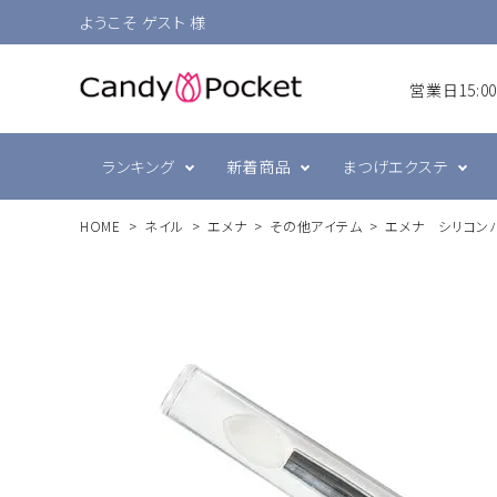
ようこそ ゲスト 様
営業日15:
ランキング
新着商品
まつげエクステ
HOME
ネイル
エメナ
その他アイテム
エメナ シリコン
シングルラッシュ
前処理・グルー強化剤
ラヴァンクール・まゆげ
まつげ
プリジェル
ボリュ
テープ
まつげ
スキン
ミュー
ブラウン
衛生消毒関連
ジェルネイル技能検定
カラー
コーム
ネイル