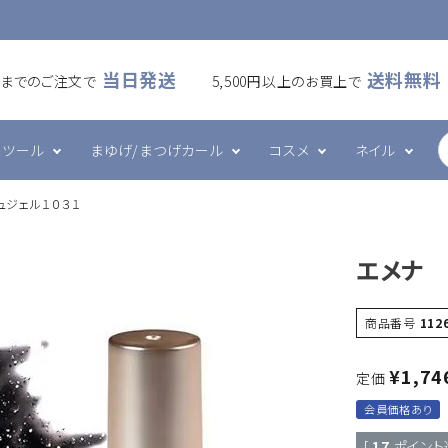
当日発送
送料無料
00までのご注文で
5,500円以上のお買上で
ツール
まゆげ/まつげカール
コスメ
ネイル
ュジェル１０３１
ームラッシュ
・アイシート
カール
ケア・メイク
ズシリーズ
フラットラッシュ
プレート・ホルダー
ワックス
ハンド・ボディケア
エメナシリーズ
エメナ 
・ブラシ・ブロワー
ツール
グルー・リムーバー
その他
ネイルデコレーション
商品番号
112
¥
1,74
定価
会員価格あり
[
17
ポイント