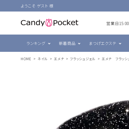
ようこそ ゲスト 様
営業日15:
ランキング
新着商品
まつげエクステ
HOME
ネイル
エメナ
フラッシュジェル
エメナ フラッシ
シングルラッシュ
前処理・グルー強化剤
ラヴァンクール・まゆげ
まつげ
プリジェル
ボリュ
テープ
まつげ
スキン
ミュー
ブラウン
衛生消毒関連
ジェルネイル技能検定
カラー
コーム
ネイル