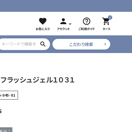
0
favorite
person
help_outline
shopping_cart
お気に入り
アカウント
ご利用ガイド
カート
search
こだわり検索
ブラック
ツイザー
CURE COSMETICS
プリアンファ
フラッシュジェル１０３１
フレア・束
6-045-01
6
進呈 ]