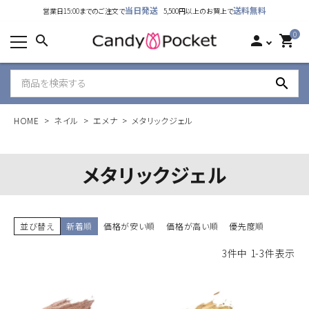
当日発送
送料無料
営業日15:00までのご注文で
5,500円以上のお買上で
カテゴリーから探す
0
search
person
shopping_cart
ランキング
search
新着商品
HOME
ネイル
エメナ
メタリックジェル
ご利用ガイド
特定商取引法表示について
メタリックジェル
個人情報取り扱いについて
並び替え
新着順
価格が安い順
価格が高い順
優先度順
お問い合わせ
3
件中
1
-
3
件表示
公式LINE
Instagram