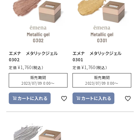
ACCOUNT MENU
ようこそ ゲスト 様
meeting_room
person
ログイン
新規会員登録
エメナ メタリックジェル
エメナ メタリックジェル
0302
0301
¥
1,760
¥
1,760
定価
定価
販売期間
販売期間
2023/07/09 0:00
〜
2023/07/09 0:00
〜
カートに入れる
カートに入れる