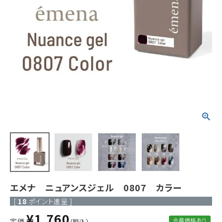
ACCOUNT MENU
ようこそ ゲスト 様
meeting_room
person
ログイン
新規会員登録
エメナ ニュアンスジェル 0807 カラー
[
18
ポイント進呈 ]
¥
1,760
定価
会員価格あり