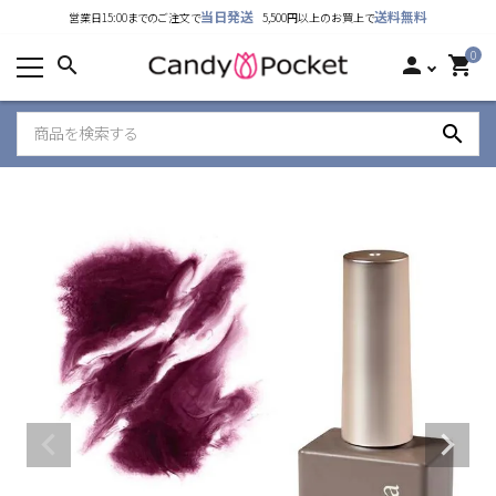
当日発送
送料無料
営業日15:00までのご注文で
5,500円以上のお買上で
カテゴリーから探す
0
search
person
shopping_cart
ランキング
search
新着商品
ご利用ガイド
特定商取引法表示について
個人情報取り扱いについて
お問い合わせ
公式LINE
Instagram