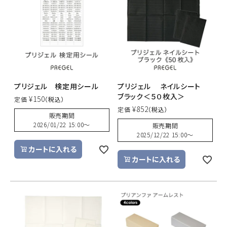
ACCOUNT MENU
ようこそ ゲスト 様
meeting_room
person
ログイン
新規会員登録
プリジェル 検定用シール
プリジェル ネイルシート
ブラック＜５０枚入＞
¥
150
定価
¥
852
定価
販売期間
2026/01/22 15:00
〜
販売期間
2025/12/22 15:00
〜
カートに入れる
カートに入れる