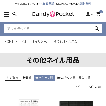
当日発送
送料無料
営業日15:00までのご注文で
5,500円以上のお買上で
カテゴリーから探す
0
search
person
shopping_cart
ランキング
search
新着商品
HOME
ネイル
ネイルツール
その他ネイル用品
ご利用ガイド
特定商取引法表示について
その他ネイル用品
個人情報取り扱いについて
並び替え
新着順
価格が安い順
価格が高い順
優先度順
お問い合わせ
5
件中
1
-
5
件表示
公式LINE
Instagram