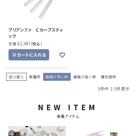
プリアンファ Ｃカーブスティ
ック
¥
2,487
定価
カートに入れる
並び替え
新着順
価格が安い順
価格が高い順
優先度順
5
件中
1
-
5
件表示
NEW ITEM
新着アイテム