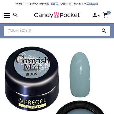
当日発送
送料無料
営業日15:00までのご注文で
5,500円以上のお買上で
カテゴリーから探す
0
search
person
shopping_cart
ランキング
search
新着商品
ご利用ガイド
特定商取引法表示について
個人情報取り扱いについて
お問い合わせ
公式LINE
Instagram