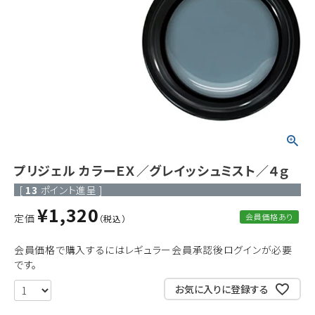
ACCOUNT MENU
ようこそ ゲスト 様
meeting_room
person
ログイン
新規会員登録
プリジェル カラーＥＸ／グレイッシュミスト／４ｇ
[
13
ポイント進呈 ]
¥
1,320
定価
会員価格あり
会員価格で購入するにはレギュラー会員承認後ログインが必要
です。
お気に入りに登録する