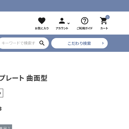
0
favorite
person
help_outline
shopping_cart
お気に入り
アカウント
ご利用ガイド
カート
search
こだわり検索
ブラック
ツイザー
CURE COSMETICS
プリアンファ
プレート 曲面型
フレア・束
0
8
進呈 ]