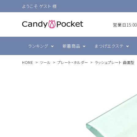
ようこそ ゲスト 様
営業日15:
ランキング
新着商品
まつげエクステ
HOME
ツール
プレート・ホルダー
ラッシュプレート 曲面型
シングルラッシュ
前処理・グルー強化剤
ラヴァンクール・まゆげ
まつげ
プリジェル
ボリュ
テープ
まつげ
スキン
ミュー
ブラウン
衛生消毒関連
ジェルネイル技能検定
カラー
コーム
ネイル