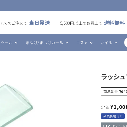
当日発送
送料無料
00までのご注文で
5,500円以上のお買上で
ツール
まゆげ/まつげカール
コスメ
ネイル
ームラッシュ
・アイシート
カール
ケア・メイク
ズシリーズ
フラットラッシュ
プレート・ホルダー
ワックス
ハンド・ボディケア
エメナシリーズ
ラッシュ
・ブラシ・ブロワー
ツール
グルー・リムーバー
その他
ネイルデコレーション
商品番号
704
¥
1,00
定価
会員価格あり
[
10
ポイント