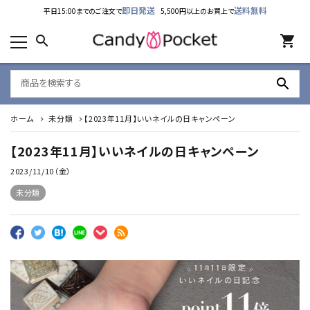
即日発送
送料無料
平日15:00までのご注文で
5,500円以上のお買上で
カテゴリーから探す
search
shopping_cart
ランキング
search
新着商品
ホーム
未分類
【2023年11月】いいネイルの日キャンペーン
ご利用ガイド
【2023年11月】いいネイルの日キャンペーン
特定商取引法表示について
2023/11/10（金）
個人情報取り扱いについて
未分類
お問い合わせ
公式LINE
Instagram