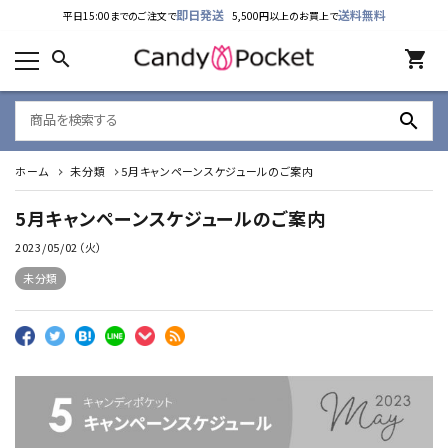
即日発送
送料無料
平日15:00までのご注文で
5,500円以上のお買上で
カテゴリーから探す
search
shopping_cart
ランキング
search
新着商品
ホーム
未分類
5月キャンペーンスケジュールのご案内
ご利用ガイド
5月キャンペーンスケジュールのご案内
特定商取引法表示について
2023/05/02（火）
個人情報取り扱いについて
未分類
お問い合わせ
公式LINE
Instagram