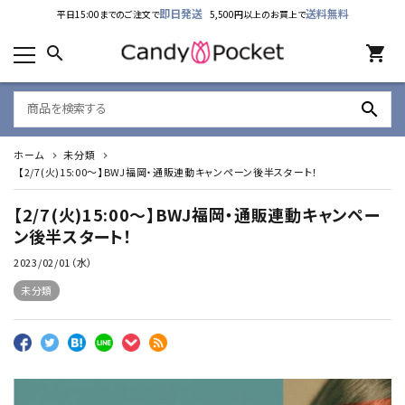
即日発送
送料無料
平日15:00までのご注文で
5,500円以上のお買上で
カテゴリーから探す
search
shopping_cart
ランキング
search
新着商品
ホーム
未分類
ご利用ガイド
【2/7(火)15:00～】BWJ福岡・通販連動キャンペーン後半スタート！
特定商取引法表示について
【2/7(火)15:00～】BWJ福岡・通販連動キャンペー
ン後半スタート！
個人情報取り扱いについて
2023/02/01（水）
未分類
お問い合わせ
公式LINE
Instagram