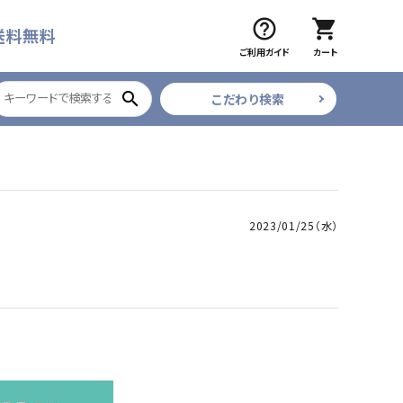
help_outline
shopping_cart
送料無料
ご利用ガイド
カート
search
こだわり検索
ブラック
ツイザー
CURE COSMETICS
ベティジェルR
2023/01/25（水）
フレア・束
ネイルデコレーション