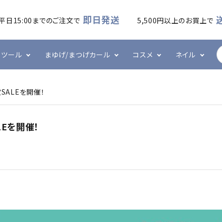
即日発送
平日15:00までのご注文で
5,500円以上のお買上で
ツール
まゆげ/まつげカール
コスメ
ネイル
定SALEを開催！
ームラッシュ
・アイシート
カール
ケア・メイク
ズシリーズ
フラットラッシュ
プレート・ホルダー
ワックス
ハンド・ボディケア
エメナシリーズ
LEを開催！
・ブラシ・ブロワー
ネイル技能検定
グルー・リムーバー
その他
ネイルツール