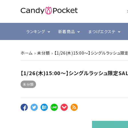
ランキング
新着商品
まつげエクステ
ホーム
未分類
【1/26(木)15:00～】シングルラッシュ限
シングルラッシュ
前処理・グルー強化剤
ラヴァンクール・まゆげ
まつ毛
プリジェル
ボリュ
テープ
まつげ
スキン
ミュー
【1/26(木)15:00～】シングルラッシュ限定SA
ブラウン
衛生消毒関連
プリアンファ
カラー
コーム
ジェル
未分類