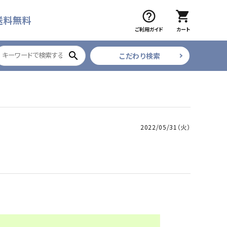
help_outline
shopping_cart
送料無料
ご利用ガイド
カート
search
こだわり検索
ブラック
ツイザー
CURE COSMETICS
ベティジェルR
2022/05/31（火）
フレア・束
ネイルデコレーション