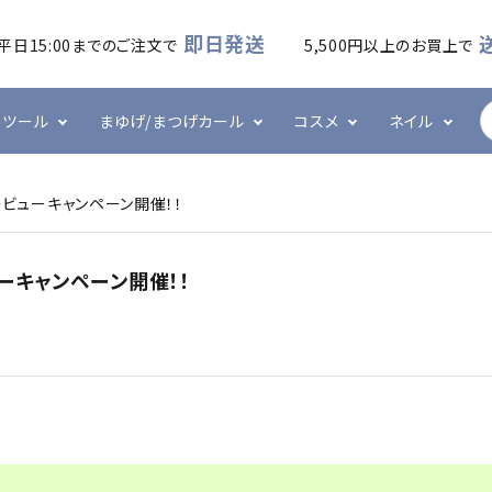
即日発送
平日15:00までのご注文で
5,500円以上のお買上で
ツール
まゆげ/まつげカール
コスメ
ネイル
品レビューキャンペーン開催！！
ームラッシュ
・アイシート
カール
ケア・メイク
ズシリーズ
フラットラッシュ
プレート・ホルダー
ワックス
ハンド・ボディケア
エメナシリーズ
ビューキャンペーン開催！！
・ブラシ・ブロワー
ネイル技能検定
グルー・リムーバー
その他
ネイルツール