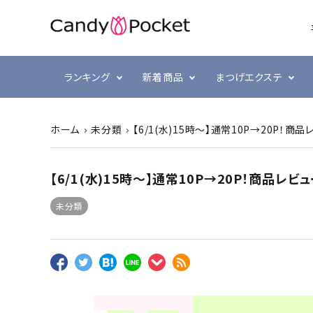
ランキング
新着商品
まつげエクステ
ホーム
未分類
【6/1(水)15時～】通常10P→20P！商
シングルラッシュ
前処理・グルー強化剤
ラヴァンクール・まゆげ
まつ毛
プリジェル
ボリュ
テープ
まつげ
スキン
ミュー
【6/1(水)15時～】通常10P→20P！商品レ
ブラウン
衛生消毒関連
プリアンファ
カラー
コーム
ジェル
未分類