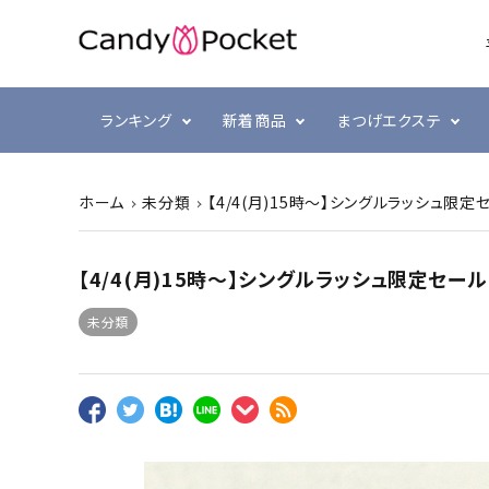
ランキング
新着商品
まつげエクステ
ホーム
未分類
【4/4(月)15時～】シングルラッシュ限定
シングルラッシュ
前処理・グルー強化剤
ラヴァンクール・まゆげ
まつ毛
プリジェル
ボリュ
テープ
まつげ
スキン
ミュー
【4/4(月)15時～】シングルラッシュ限定セー
ブラウン
衛生消毒関連
プリアンファ
カラー
コーム
ジェル
未分類