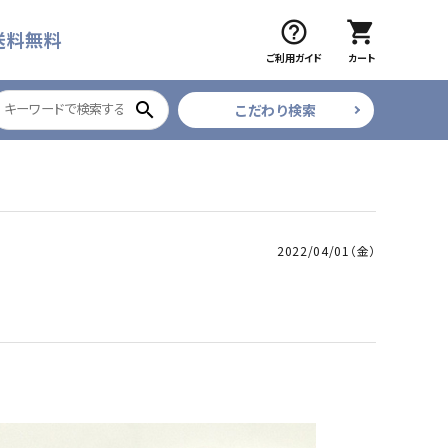
help_outline
shopping_cart
送料無料
ご利用ガイド
カート
search
こだわり検索
ブラック
ツイザー
CURE COSMETICS
ベティジェルR
2022/04/01（金）
フレア・束
ネイルデコレーション