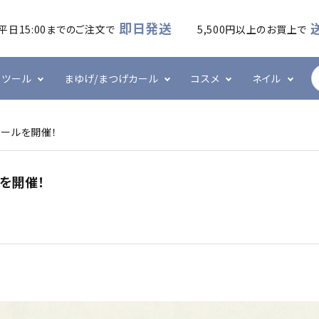
即日発送
平日15:00までのご注文で
5,500円以上のお買上で
ツール
まゆげ/まつげカール
コスメ
ネイル
セールを開催！
ームラッシュ
・アイシート
カール
ケア・メイク
ズシリーズ
フラットラッシュ
プレート・ホルダー
ワックス
ハンド・ボディケア
エメナシリーズ
ルを開催！
・ブラシ・ブロワー
ネイル技能検定
グルー・リムーバー
その他
ネイルツール