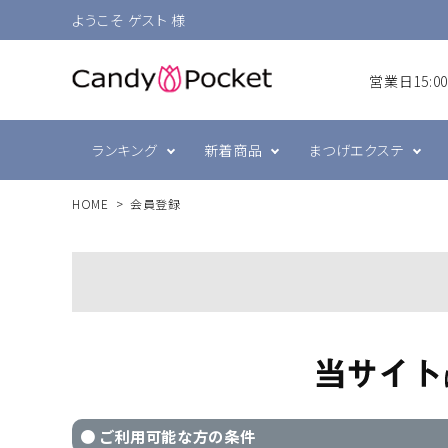
ようこそ ゲスト 様
営業日15:
ランキング
新着商品
まつげエクステ
HOME
会員登録
シングルラッシュ
前処理・グルー強化剤
ラヴァンクール・まゆげ
まつげ
プリジェル
ボリュ
テープ
まつげ
スキン
ミュー
ブラウン
衛生消毒関連
ジェルネイル技能検定
カラー
コーム
ネイル
● ご利用可能な方の条件