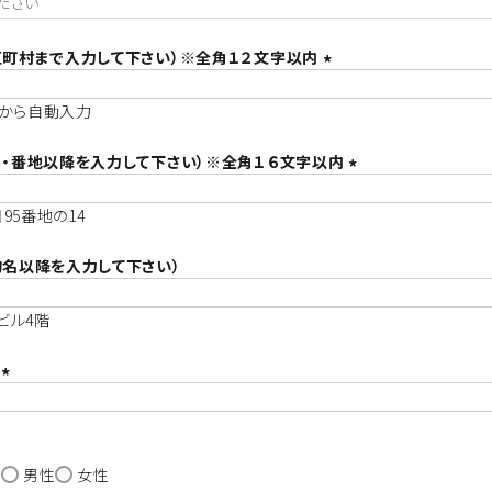
必
須
区町村まで入力して下さい）※全角１２文字以内
(
から自動入力
必
須
目・番地以降を入力して下さい）※全角１６文字以内
)
(
目95番地の14
必
須
物名以降を入力して下さい）
)
栄ビル4階
号
(
必
須
し
)
男性
女性