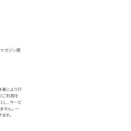
ルマガジン限
持者により行
びご利用を
とし、サービ
せん。 一
ます。