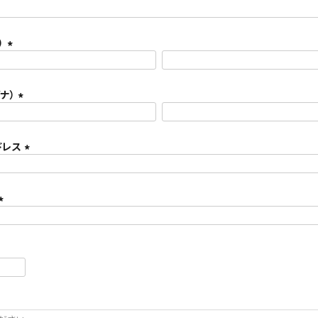
）
(
必
ナ）
須
)
(
必
ドレス
須
)
(
必
須
)
(
必
須
)
必
須