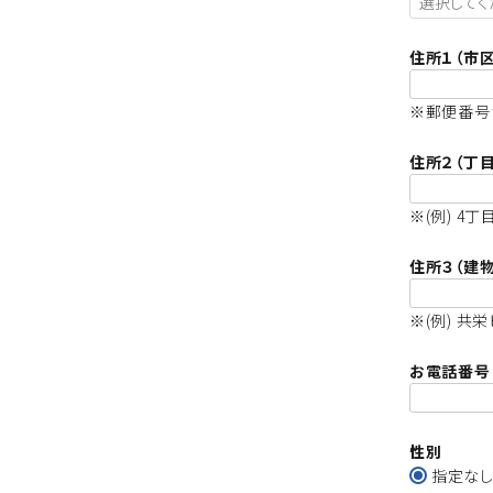
(
住所１（市
)
※郵便番号
住所２（丁
※(例) 4丁
住所３（建
※(例) 共
お電話番
性別
指定な