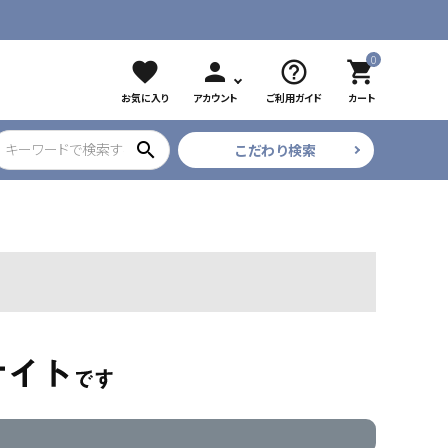
0
favorite
person
help_outline
shopping_cart
お気に入り
アカウント
ご利用ガイド
カート
search
こだわり検索
ブラック
ツイザー
CURE COSMETICS
プリアンファ
フレア・束