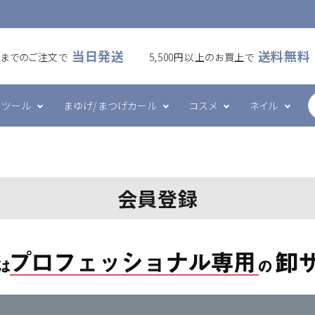
当日発送
送料無料
00までのご注文で
5,500円以上のお買上で
ツール
まゆげ/まつげカール
コスメ
ネイル
ームラッシュ
・アイシート
カール
ケア・メイク
ズシリーズ
フラットラッシュ
プレート・ホルダー
ワックス
ハンド・ボディケア
エメナシリーズ
会員登録
・ブラシ・ブロワー
ツール
グルー・リムーバー
その他
ネイルデコレーション