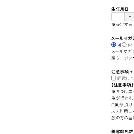
生年月日
※設定する
メールマガ
可
否
メールマガ
定クーポン
注意事項
同意しま
(
【注意事項
※まつげエ
為が行われ
)
ご同意頂け
スを利用し
般の方の登
美容師免許