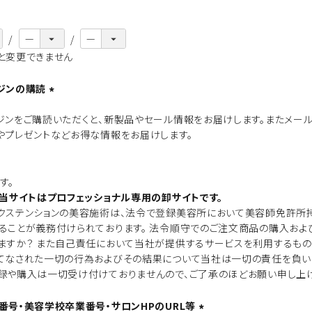
と変更できません
ジンの購読
(
ジンをご購読いただくと、新製品やセール情報をお届けします。またメー
必
やプレゼントなどお得な情報をお届けします。
須
)
す。
】当サイトはプロフェッショナル専用の卸サイトです。
必
クステンションの美容施術は、法令で登録美容所において美容師免許所
須
ることが義務付けられております。 法令順守でのご注文商品の購入およ
ますか？ また自己責任において当社が提供するサービスを利用するもの
てなされた一切の行為およびその結果について当社は一切の責任を負いま
録や購入は一切受け付けておりませんので、ご了承のほどお願い申し上げ
番号・美容学校卒業番号・サロンHPのURL等