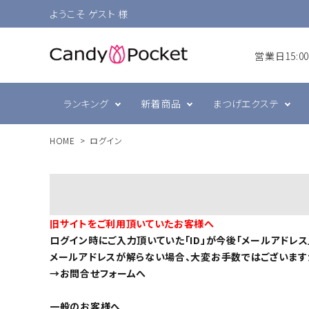
ようこそ ゲスト 様
営業日15:
ランキング
新着商品
まつげエクステ
HOME
ログイン
シングルラッシュ
前処理・グルー強化剤
ラヴァンクール・まゆげ
まつげ
プリジェル
ボリュ
テープ
まつげ
スキン
ミュー
ブラウン
衛生消毒関連
ジェルネイル技能検定
カラー
コーム
ネイル
旧サイトをご利用頂いていたお客様へ
ログイン時にご入力頂いていた「ID」が今後「メールアドレス
メールアドレスが解らない場合、大変お手数ではございます
→
お問合せフォームへ
一般のお客様へ