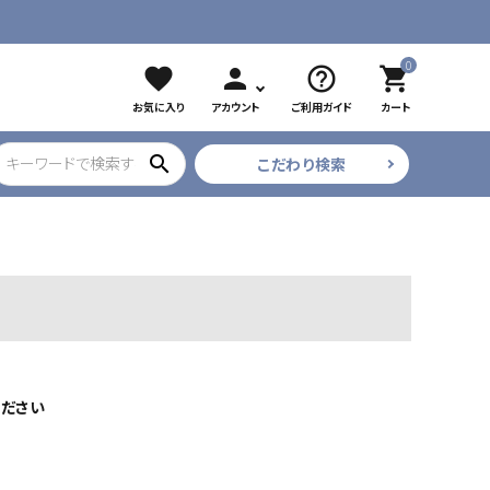
0
favorite
person
help_outline
shopping_cart
お気に入り
アカウント
ご利用ガイド
カート
search
こだわり検索
ブラック
ツイザー
CURE COSMETICS
プリアンファ
フレア・束
ください