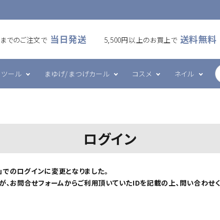
当日発送
送料無料
00までのご注文で
5,500円以上のお買上で
ツール
まゆげ/まつげカール
コスメ
ネイル
ームラッシュ
・アイシート
カール
ケア・メイク
ズシリーズ
フラットラッシュ
プレート・ホルダー
ワックス
ハンド・ボディケア
エメナシリーズ
ログイン
・ブラシ・ブロワー
ツール
グルー・リムーバー
その他
ネイルデコレーション
」でのログインに変更となりました。
が、お問合せフォームからご利用頂いていたIDを記載の上、問い合わせ