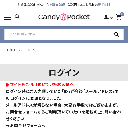
当日発送
送料無料
営業日15:00までのご注文で
5,500円以上のお買上で
カテゴリーから探す
0
search
person
shopping_cart
ランキング
search
新着商品
HOME
ログイン
ご利用ガイド
特定商取引法表示について
ログイン
個人情報取り扱いについて
旧サイトをご利用頂いていたお客様へ
ログイン時にご入力頂いていた「ID」が今後「メールアドレス」で
お問い合わせ
のログインに変更となりました。
メールアドレスが解らない場合、大変お手数ではございますが、
公式LINE
お問合せフォームからご利用頂いていたIDを記載の上、問い合わ
せください
Instagram
→
お問合せフォームへ