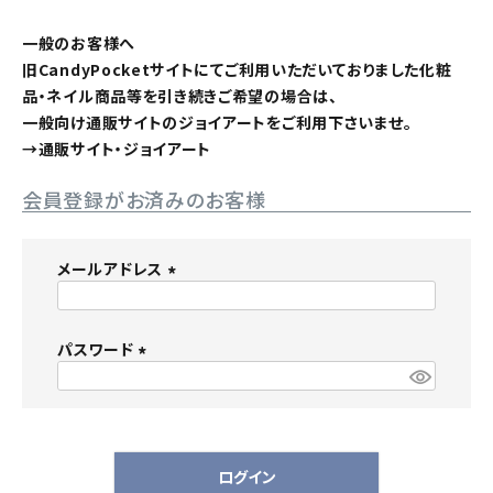
一般のお客様へ
ACCOUNT MENU
ようこそ ゲスト 様
旧CandyPocketサイトにてご利用いただいておりました化粧
品・ネイル商品等を引き続きご希望の場合は、
一般向け通販サイトのジョイアートをご利用下さいませ。
→
通販サイト・ジョイアート
meeting_room
person
ログイン
新規会員登録
会員登録がお済みのお客様
メールアドレス
(
必
パスワード
須
)
(
必
須
)
ログイン