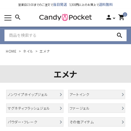
当日発送
送料無料
営業日15:00までのご注文で
5,500円以上のお買上で
カテゴリーから探す
0
search
person
shopping_cart
ランキング
search
新着商品
HOME
ネイル
エメナ
ご利用ガイド
特定商取引法表示について
エメナ
個人情報取り扱いについて
ノンワイプホイップジェル
アートインク
お問い合わせ
マグネティフラッシュジェル
ファージェル
公式LINE
パウダー・フレーク
その他アイテム
Instagram