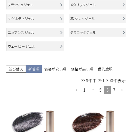
フラッシュジェル
メタリックジェル
ACCOUNT MENU
ようこそ ゲスト 様
マグネティジェル
3Dクレイジェル
ニュアンスジェル
テラコッタジェル
meeting_room
person
ログイン
新規会員登録
ウェービージェル
並び替え
新着順
価格が安い順
価格が高い順
優先度順
338
件中
251
-
300
件表示
1
…
5
6
7