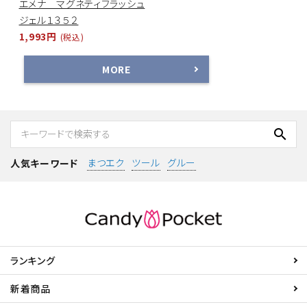
エメナ マグネティフラッシュ
ジェル１３５２
1,993円
(税込)
MORE
search
まつエク
ツール
グルー
人気キーワード
ランキング
新着商品