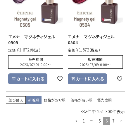
エメナ マグネティジェル
エメナ マグネティジェル
0505
0504
¥
1,872
¥
1,872
定価
定価
販売期間
販売期間
2023/07/09 0:00
〜
2023/07/09 0:00
〜
カートに入れる
カートに入れる
並び替え
新着順
価格が安い順
価格が高い順
優先度順
338
件中
251
-
300
件表示
1
…
5
6
7